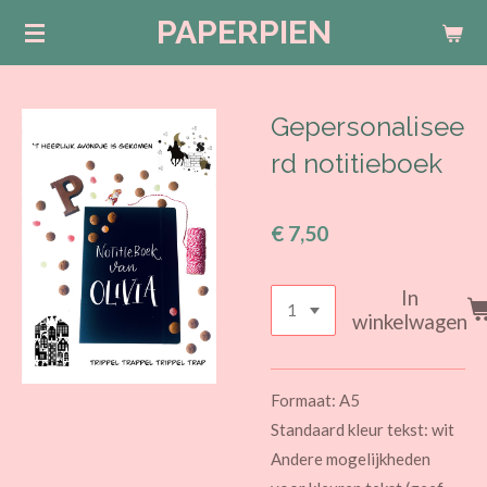
PAPERPIEN
Ga
direct
naar
de
Gepersonalisee
hoofdinhoud
rd notitieboek
€ 7,50
In
winkelwagen
Formaat: A5
Standaard kleur tekst: wit
Andere mogelijkheden