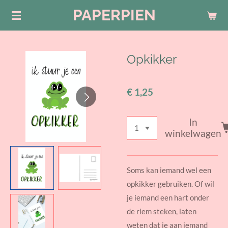
PAPERPIEN
Ga
direct
naar
de
Opkikker
hoofdinhoud
€ 1,25
In
winkelwagen
Soms kan iemand wel een
opkikker gebruiken. Of wil
je iemand een hart onder
de riem steken, laten
weten dat je aan iemand