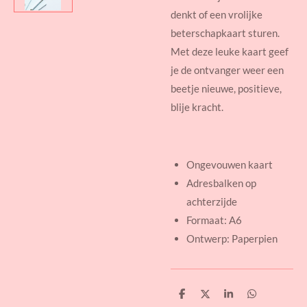
denkt of een vrolijke
beterschapkaart sturen.
Met deze leuke kaart geef
je de ontvanger weer een
beetje nieuwe, positieve,
blije kracht.
Ongevouwen kaart
Adresbalken op
achterzijde
Formaat: A6
Ontwerp: Paperpien
D
D
S
D