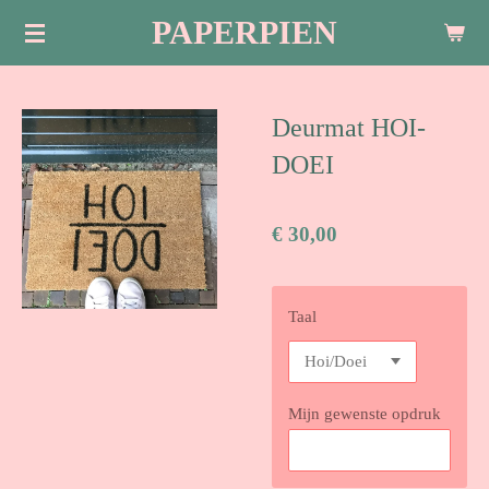
PAPERPIEN
Ga
direct
naar
de
Deurmat HOI-
hoofdinhoud
DOEI
€ 30,00
Taal
Mijn gewenste opdruk