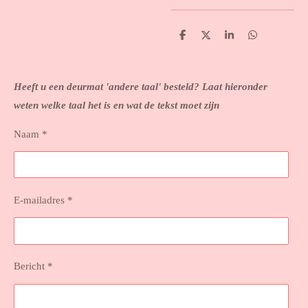
D
D
S
D
e
e
h
e
l
e
a
l
e
l
r
e
n
e
n
Heeft u een deurmat 'andere taal' besteld? Laat hieronder
weten welke taal het is en wat de tekst moet zijn
Naam *
E-mailadres *
Bericht *